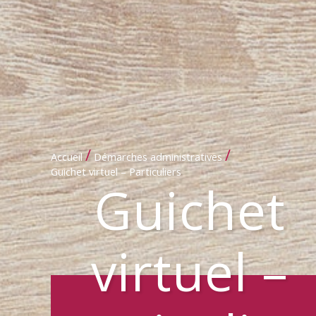
/
/
Accueil
Démarches administratives
Guichet virtuel – Particuliers
Guichet
virtuel –