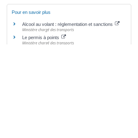
Pour en savoir plus
Alcool au volant : réglementation et sanctions
Ministère chargé des transports
Le permis à points
Ministère chargé des transports
Permis de conduire en ligne : où faire la photo et
la signature numérisée ?
Ministère chargé de l'intérieur
Site d'information sur le permis de conduire
Ministère chargé de l'intérieur
Épreuve du code - 1 000 nouvelles questions
Ministère chargé de l'intérieur
©
Direction de l'information légale et administrative
comarquage developpé par
baseo.io