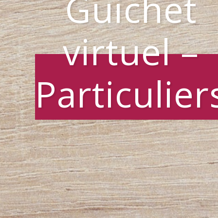
Guichet
virtuel –
Particulier