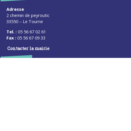
Adresse
2 chemin de peyroutic
33550 – Le Tourne
Tel. :
05 56 67 02 61
Fax :
05 56 67 09 33
Contacter la mairie
Urgence
Pour toute urgence, un élu à votre écoute au :
06 47 37 43 11
Horaires
L’accueil de la mairie est ouvert au public :
Lundi (8h30-12h)
Mardi (14h-17h30)