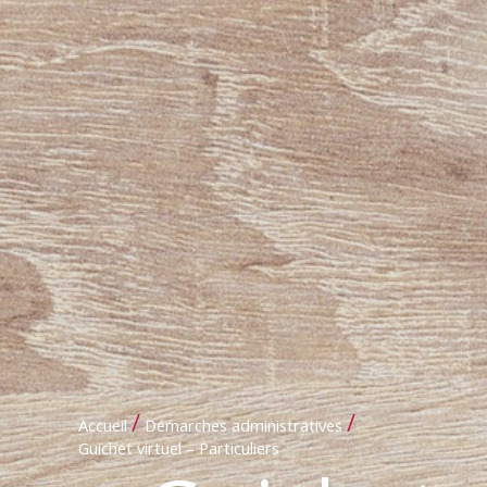
/
/
Accueil
Démarches administratives
Guichet virtuel – Particuliers