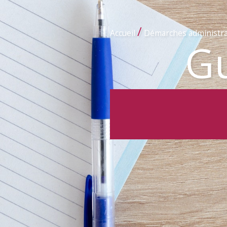
/
Accueil
Démarches administra
Gu