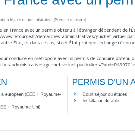
mation légale et administrative (Premier ministre)
e en France avec un permis obtenu à l'étranger dépendent de l'État
s://www.letourne.fr/demarches-administratives/guichet-virtuel-part
re État, et dans ce cas, si cet État pratique l'échange récipro
 pour conduire en métropole avec un permis de conduire obtenu 
ches-administratives/guichet-virtuel-particuliers/?xml=R49970"
EN
PERMIS D'UN 
mis européen (EEE + Royaume-
Court séjour ou études
Installation durable
(EEE + Royaume-Uni)