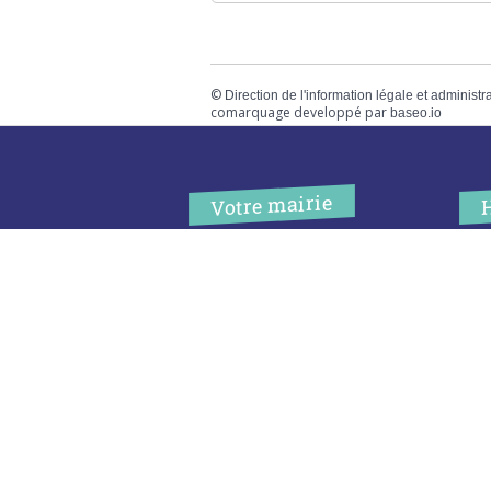
©
Direction de l'information légale et administr
comarquage developpé par
baseo.io
Votre mairie
Adresse
L
2 chemin de peyroutic
o
33550 – Le Tourne
L
M
Tel. :
05 56 67 02 61
M
Fax :
05 56 67 09 33
J
S
Contacter la mairie
c
Urgence