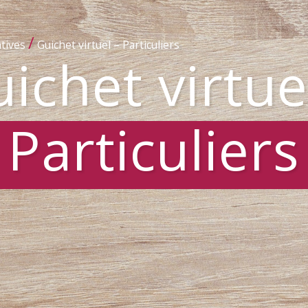
/
tives
Guichet virtuel – Particuliers
ichet virtue
Particuliers