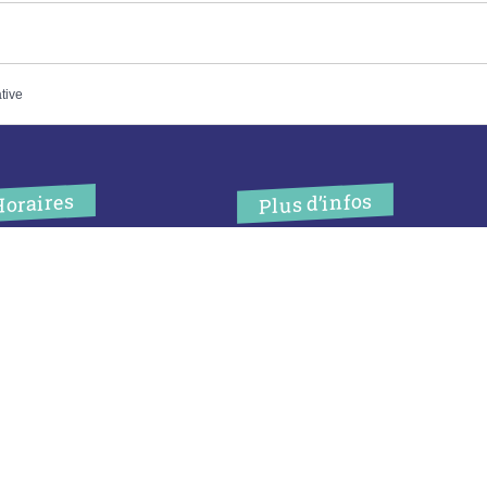
ative
Plus d’infos
Horaires
’accueil de la mairie est
Contact
uvert au public :
Les publications
undi (8h30-12h)
ardi (14h-17h30)
Espace Presse
ercredi (8h30-12h)
eudi (14h-17h30)
Réserver créneau
ur rendez-vous en dehors de
Broyage branche
es horaires :
cliquez ici
Espace élus