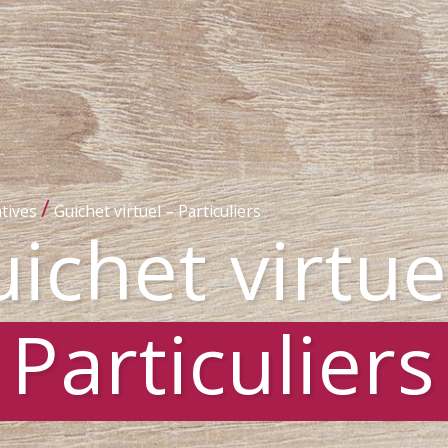
/
tives
Guichet virtuel – Particuliers
ichet virtue
Particuliers