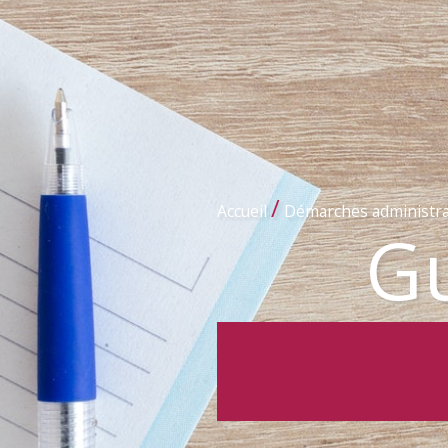
/
Accueil
Démarches administra
Gu