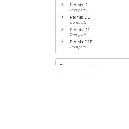
Permis D
Transports
Permis DE
Transports
Permis D1
Transports
Permis D1E
Transports
Pour en savoir plus
Contrat type de l'enseignement
Legifrance
©
Direction de l'information légale et administr
comarquage developpé par
baseo.io