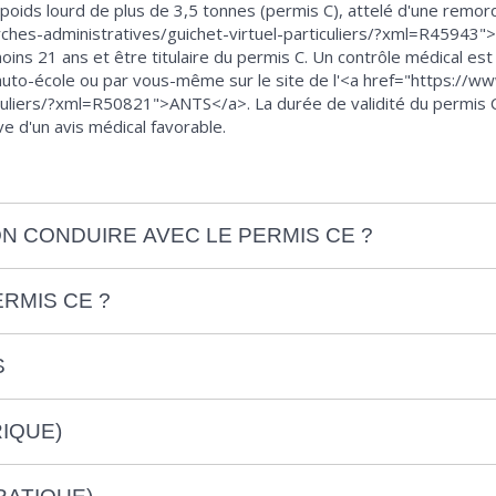
oids lourd de plus de 3,5 tonnes (permis C), attelé d'une remor
rches-administratives/guichet-virtuel-particuliers/?xml=R45943
 moins 21 ans et être titulaire du permis C. Un contrôle médical es
ne auto-école ou par vous-même sur le site de l'<a href="https://
ticuliers/?xml=R50821">ANTS</a>. La durée de validité du permis
e d'un avis médical favorable.
N CONDUIRE AVEC LE PERMIS CE ?
ERMIS CE ?
S
IQUE)