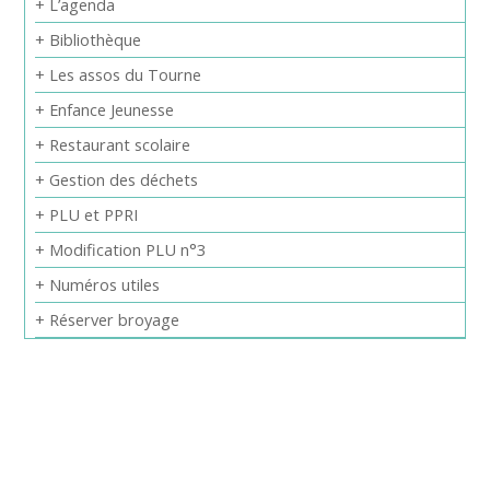
+ L’agenda
+ Bibliothèque
+ Les assos du Tourne
+ Enfance Jeunesse
+ Restaurant scolaire
+ Gestion des déchets
+ PLU et PPRI
+ Modification PLU n°3
+ Numéros utiles
+ Réserver broyage
Guichet virtuel
Particuliers
Associations