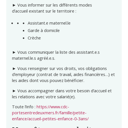
► Vous
informer
sur les différents modes
d’accueil
existant sur le territoire :
Assistant.e maternel.le
Garde à domicile
Crèche
► Vous
communiquer
la liste des assistant.e.s
maternel.le.s agréé.e.s.
► Vous
renseigner
sur
vos droits
,
vos obligations
d’employeur
(contrat de travail, aides financières…) et
les aides dont vous pouvez bénéficier.
► Vous
accompagner
dans votre besoin d’accueil et
les relations avec votre salarié(e).
Toute l’info :
https://www.cdc-
portesentredeuxmers.fr/famille/petite-
enfance/accueil-petites-enfance-0-3ans/