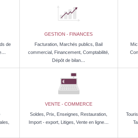
GESTION - FINANCES
ds de
Facturation,
Marchés publics,
Bail
Mic
se…
commercial,
Financement,
Comptabilité,
Con
Dépôt de bilan…
VENTE - COMMERCE
e
Soldes,
Prix,
Enseignes,
Restauration,
Touri
ales,
Import - export,
Litiges,
Vente en ligne…
Ta