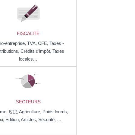
FISCALITÉ
ro-entreprise,
TVA,
CFE,
Taxes -
tributions,
Crédits d’impôt,
Taxes
locales…
SECTEURS
sme,
BTP
,
Agriculture,
Poids lourds,
xi,
Édition,
Artistes,
Sécurité, …