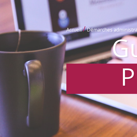
/
Accueil
Démarches administra
Gu
P