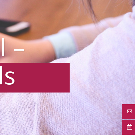
l –
ls