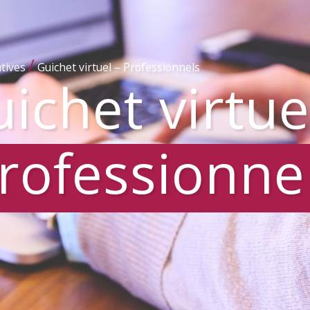
/
tives
Guichet virtuel – Professionnels
ichet virtue
rofessionne