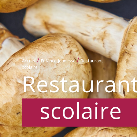
/
/
Accueil
Enfance Jeunesse
Restaurant
scolaire
Restauran
scolaire