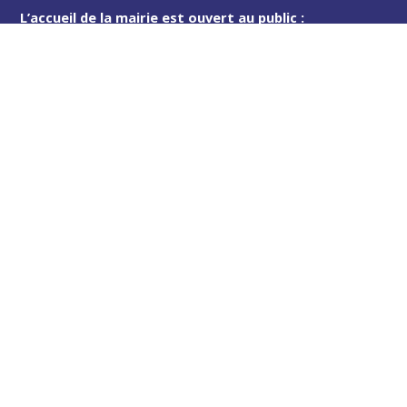
L’accueil de la mairie est ouvert au public :
Lundi (8h30-12h)
Mardi (14h-17h30)
Mercredi (8h30-12h)
Jeudi (14h-17h30)
Sur rendez-vous en dehors de ces horaires :
cliquez ici
Plus d’infos
Contact
Les publications
Espace Presse
Réserver créneau Broyage branche
Espace élus