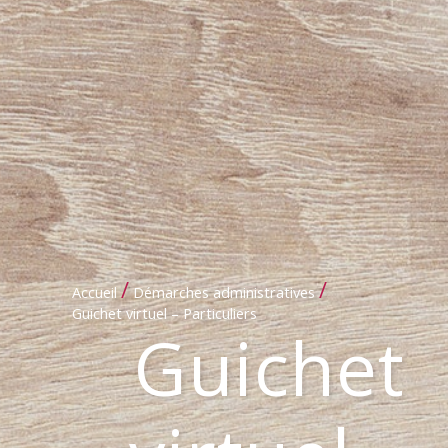
/
/
Accueil
Démarches administratives
Guichet virtuel – Particuliers
Guichet