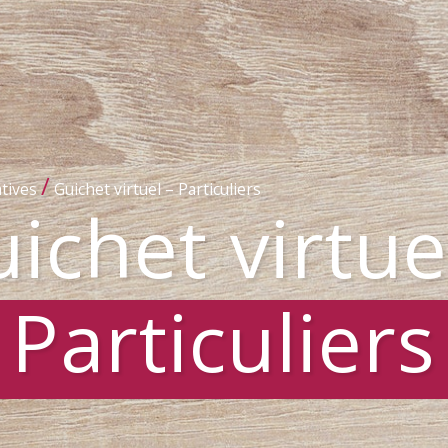
/
tives
Guichet virtuel – Particuliers
ichet virtue
Particuliers