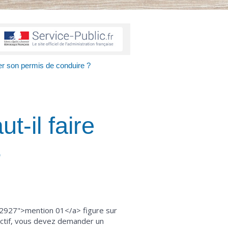
ier son permis de conduire ?
t-il faire
?
F32927">mention 01</a> figure sur
ectif, vous devez demander un