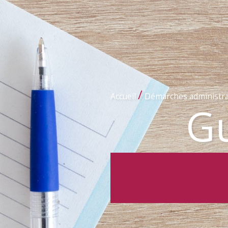
/
Accueil
Démarches administra
Gu