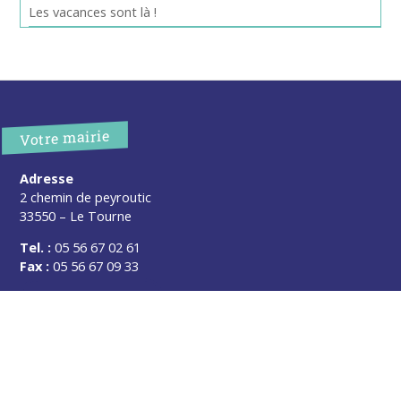
Les vacances sont là !
Votre mairie
Adresse
2 chemin de peyroutic
33550 – Le Tourne
Tel. :
05 56 67 02 61
Fax :
05 56 67 09 33
Contacter la mairie
Urgence
Pour toute urgence, un élu à votre écoute au :
06 47 37 43 11