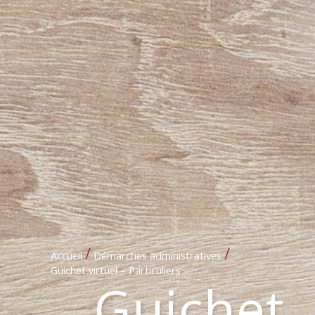
/
/
Accueil
Démarches administratives
Guichet virtuel – Particuliers
Guichet