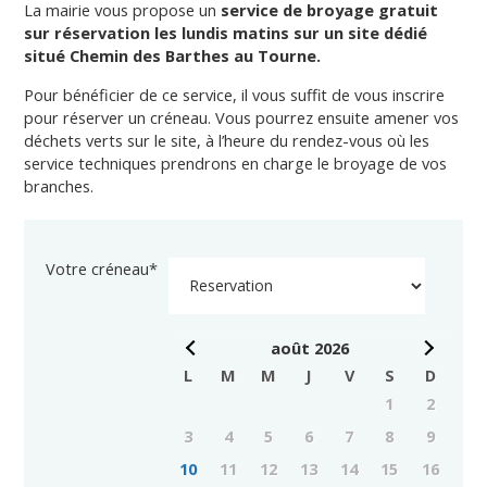
La mairie vous propose un
service de broyage gratuit
sur réservation les lundis matins sur un site dédié
situé Chemin des Barthes au Tourne.
Pour bénéficier de ce service, il vous suffit de vous inscrire
pour réserver un créneau. Vous pourrez ensuite amener vos
déchets verts sur le site, à l’heure du rendez-vous où les
service techniques prendrons en charge le broyage de vos
branches.
Votre créneau
*
août
2026
L
M
M
J
V
S
D
1
2
3
4
5
6
7
8
9
10
11
12
13
14
15
16