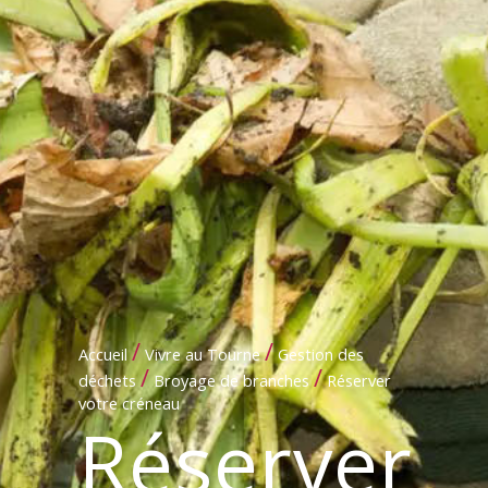
/
/
Accueil
Vivre au Tourne
Gestion des
/
/
déchets
Broyage de branches
Réserver
votre créneau
Réserver