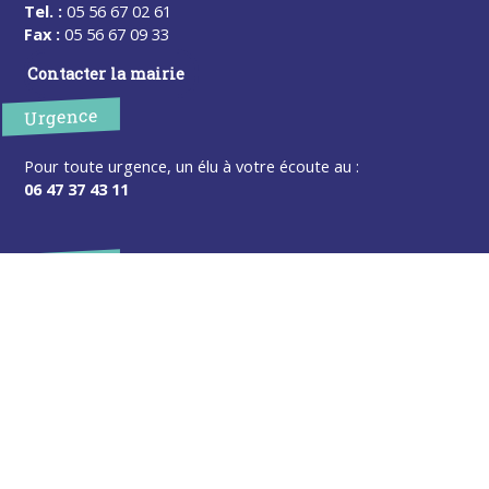
Tel. :
05 56 67 02 61
Fax :
05 56 67 09 33
Contacter la mairie
Urgence
Pour toute urgence, un élu à votre écoute au :
06 47 37 43 11
Horaires
L’accueil de la mairie est ouvert au public :
Lundi (8h30-12h)
Mardi (14h-17h30)
Mercredi (8h30-12h)
Jeudi (14h-17h30)
Sur rendez-vous en dehors de ces horaires :
cliquez ici