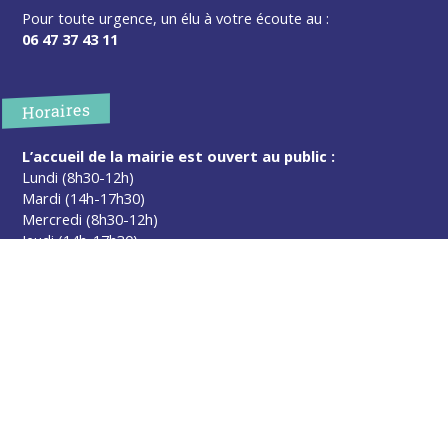
Pour toute urgence, un élu à votre écoute au :
06 47 37 43 11
Horaires
L’accueil de la mairie est ouvert au public :
Lundi (8h30-12h)
Mardi (14h-17h30)
Mercredi (8h30-12h)
Jeudi (14h-17h30)
Sur rendez-vous en dehors de ces horaires :
cliquez ici
Plus d’infos
Contact
Les publications