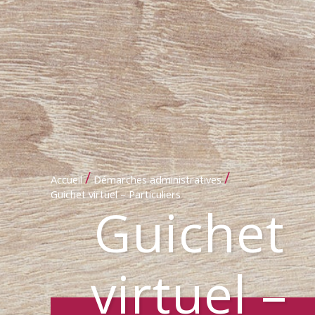
/
/
Accueil
Démarches administratives
Guichet virtuel – Particuliers
Guichet
virtuel –