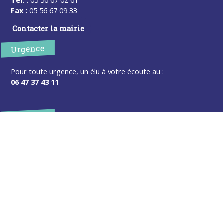
Tel. :
05 56 67 02 61
Fax :
05 56 67 09 33
Contacter la mairie
Urgence
Pour toute urgence, un élu à votre écoute au :
06 47 37 43 11
Horaires
L’accueil de la mairie est ouvert au public :
Lundi (8h30-12h)
Mardi (14h-17h30)
Mercredi (8h30-12h)
Jeudi (14h-17h30)
Sur rendez-vous en dehors de ces horaires :
cliquez ici