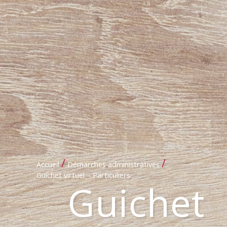
/
/
Accueil
Démarches administratives
Guichet virtuel – Particuliers
Guichet