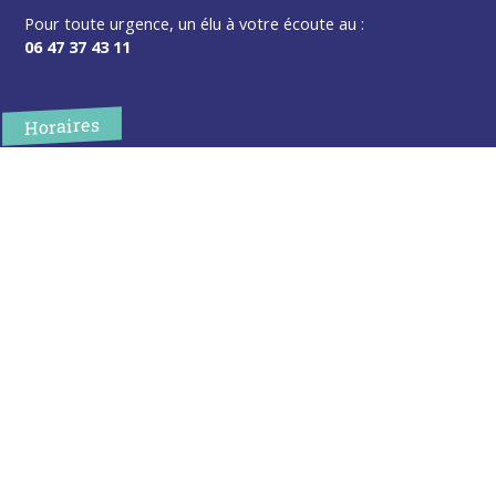
Pour toute urgence, un élu à votre écoute au :
06 47 37 43 11
Horaires
L’accueil de la mairie est ouvert au public :
Lundi (8h30-12h)
Mardi (14h-17h30)
Mercredi (8h30-12h)
Jeudi (14h-17h30)
Sur rendez-vous en dehors de ces horaires :
cliquez ici
Plus d’infos
Contact
Les publications