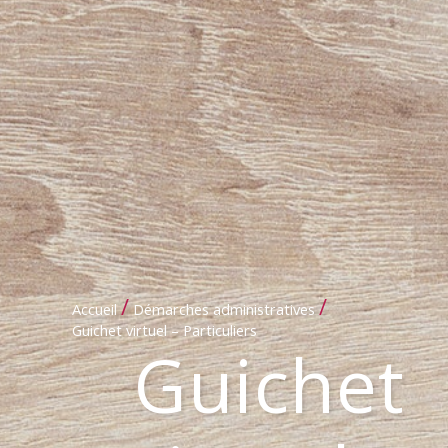
/
/
Accueil
Démarches administratives
Guichet virtuel – Particuliers
Guichet