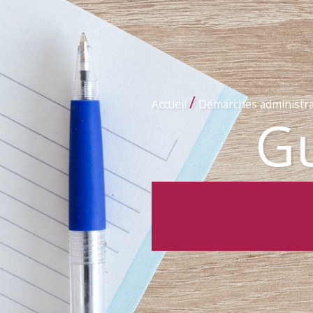
/
Accueil
Démarches administra
Gu