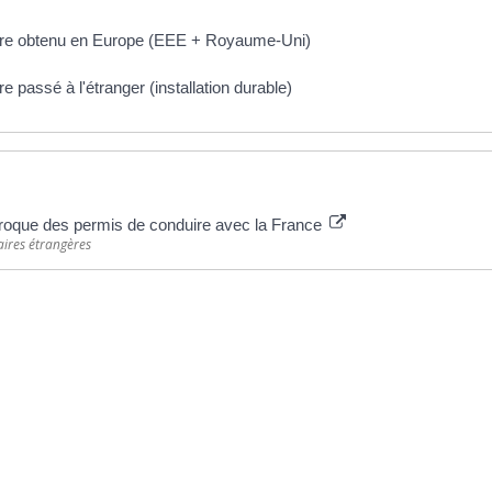
ire obtenu en Europe (EEE + Royaume-Uni)
 passé à l'étranger (installation durable)
proque des permis de conduire avec la France
aires étrangères
ative
Plus d’infos
Horaires