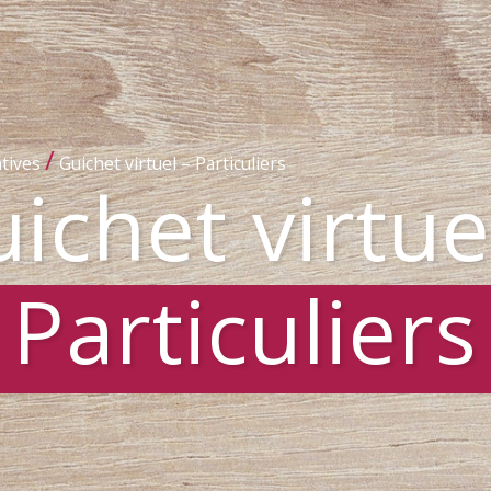
/
tives
Guichet virtuel – Particuliers
ichet virtue
Particuliers