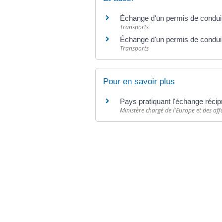
Échange d'un permis de condu
Transports
Échange d'un permis de conduire
Transports
Pour en savoir plus
Pays pratiquant l'échange réci
Ministère chargé de l'Europe et des aff
©
Direction de l'information légale et administr
comarquage developpé par
baseo.io
Votre mairie