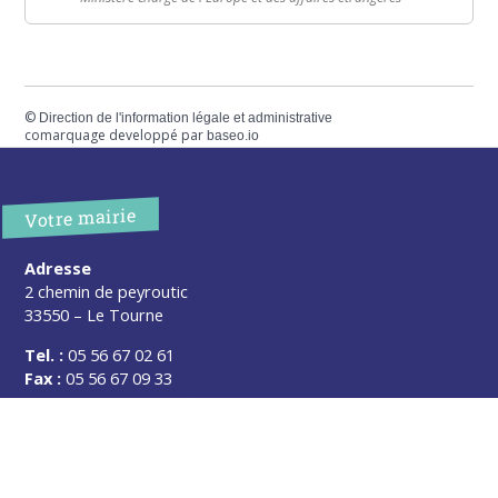
©
Direction de l'information légale et administrative
comarquage developpé par
baseo.io
Votre mairie
Adresse
2 chemin de peyroutic
33550 – Le Tourne
Tel. :
05 56 67 02 61
Fax :
05 56 67 09 33
Contacter la mairie
Urgence