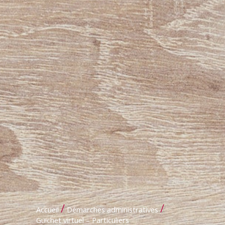
/
/
Accueil
Démarches administratives
Guichet virtuel – Particuliers