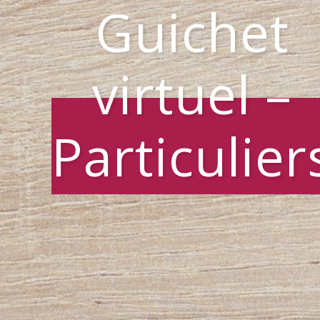
Guichet
virtuel –
Particulier