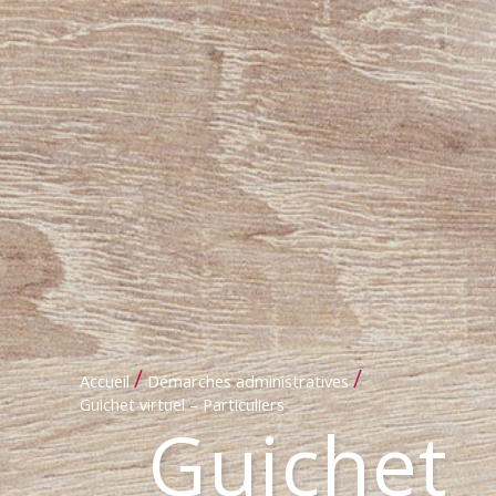
/
/
Accueil
Démarches administratives
Guichet virtuel – Particuliers
Guichet