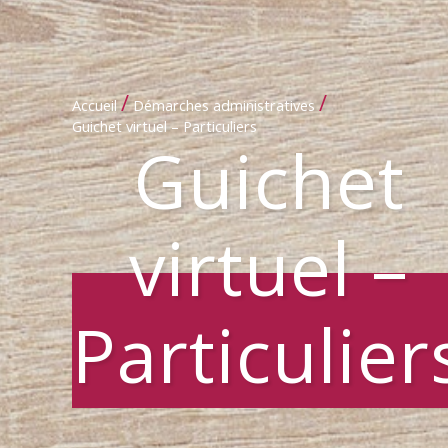
/
/
Accueil
Démarches administratives
Guichet virtuel – Particuliers
Guichet
virtuel –
Particulier