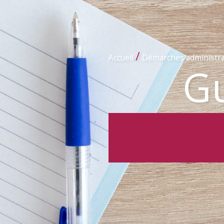
/
Accueil
Démarches administra
Gu