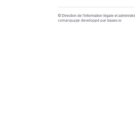
©
Direction de l'information légale et administr
comarquage developpé par
baseo.io
Votre mairie
Adresse
L
2 chemin de peyroutic
o
33550 – Le Tourne
L
M
Tel. :
05 56 67 02 61
M
Fax :
05 56 67 09 33
J
S
Contacter la mairie
c
Urgence
Pour toute urgence, un élu à