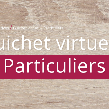
/
tives
Guichet virtuel – Particuliers
ichet virtue
Particuliers