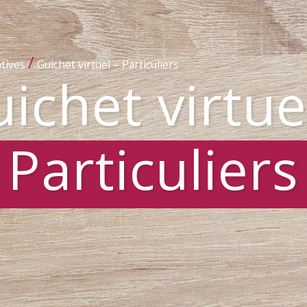
/
tives
Guichet virtuel – Particuliers
ichet virtue
Particuliers