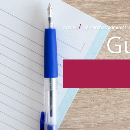
/
Accueil
Démarches administra
Gu