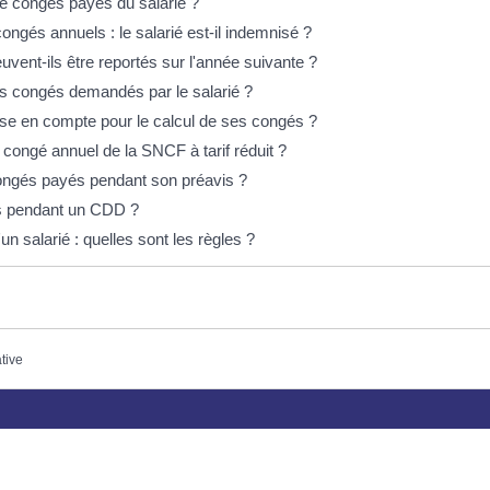
e congés payés du salarié ?
ongés annuels : le salarié est-il indemnisé ?
uvent-ils être reportés sur l'année suivante ?
es congés demandés par le salarié ?
rise en compte pour le calcul de ses congés ?
 congé annuel de la SNCF à tarif réduit ?
 congés payés pendant son préavis ?
és pendant un CDD ?
un salarié : quelles sont les règles ?
ative
Plus d’infos
Horaires