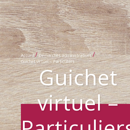
/
/
Accueil
Démarches administratives
Guichet virtuel – Particuliers
Guichet
virtuel –
Particulier