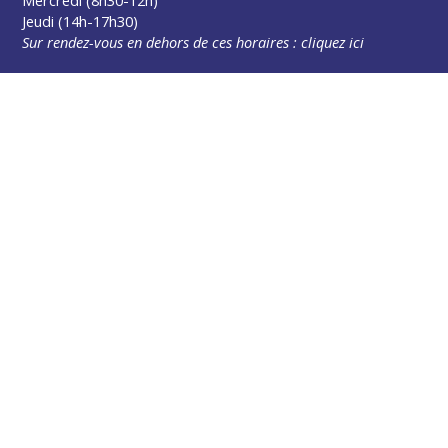
Mercredi (8h30-12h)
Jeudi (14h-17h30)
Sur rendez-vous en dehors de ces horaires :
cliquez ici
Plus d’infos
Contact
Les publications
Espace Presse
Réserver créneau Broyage branche
Espace élus