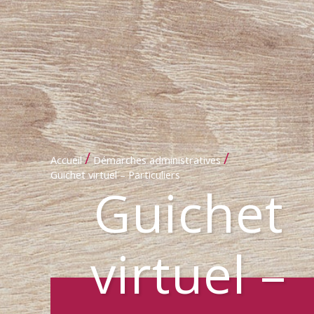
/
/
Accueil
Démarches administratives
Guichet virtuel – Particuliers
Guichet
virtuel –