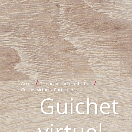
/
/
Accueil
Démarches administratives
Guichet virtuel – Particuliers
Guichet
virtuel –