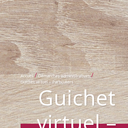
/
/
Accueil
Démarches administratives
Guichet virtuel – Particuliers
Guichet
virtuel –