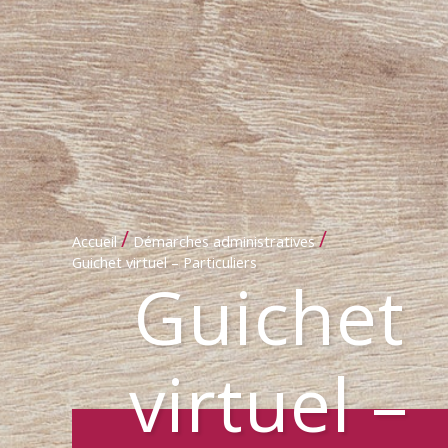
/
/
Accueil
Démarches administratives
Guichet virtuel – Particuliers
Guichet
virtuel –