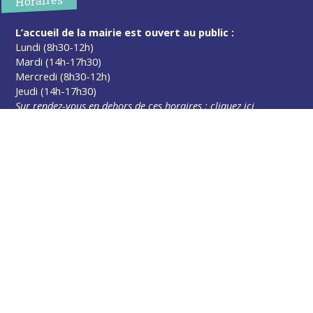
Horaires
L’accueil de la mairie est ouvert au public :
Lundi (8h30-12h)
Mardi (14h-17h30)
Mercredi (8h30-12h)
Jeudi (14h-17h30)
Sur rendez-vous en dehors de ces horaires :
cliquez ici
Plus d’infos
Contact
Les publications
Espace Presse
Réserver créneau Broyage branche
Espace élus