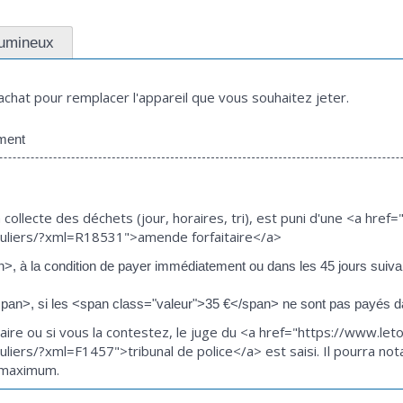
lumineux
chat pour remplacer l'appareil que vous souhaitez jeter.
ment
 collecte des déchets (jour, horaires, tri), est puni d'une <a hr
ticuliers/?xml=R18531">amende forfaitaire</a>
 à la condition de payer immédiatement ou dans les 45 jours suivant 
pan>, si les <span class="valeur">35 €</span> ne sont pas payés dan
taire ou si vous la contestez, le juge du <a href="https://www.le
iculiers/?xml=F1457">tribunal de police</a> est saisi. Il pourra
 maximum.