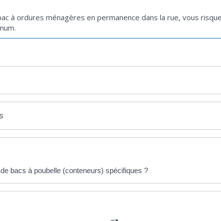
n bac à ordures ménagères en permanence dans la rue, vous risq
imum.
s
t de bacs à poubelle (conteneurs) spécifiques ?