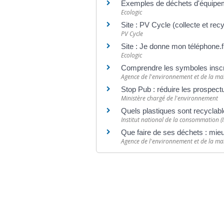
Exemples de déchets d'équipem
Ecologic
Site : PV Cycle (collecte et r
PV Cycle
Site : Je donne mon téléphone.
Ecologic
Comprendre les symboles inscri
Agence de l'environnement et de la maî
Stop Pub : réduire les prospect
Ministère chargé de l'environnement
Quels plastiques sont recyclab
Institut national de la consommation (
Que faire de ses déchets : mieux
Agence de l'environnement et de la maî
©
Direction de l'information légale et administr
comarquage developpé par
baseo.io