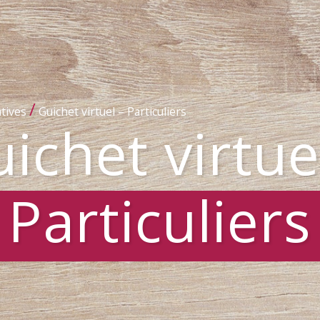
/
tives
Guichet virtuel – Particuliers
ichet virtue
Particuliers