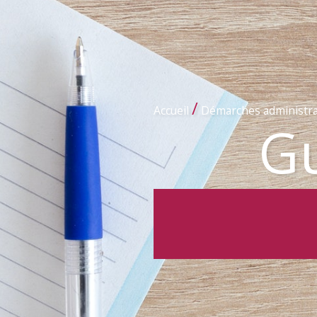
/
Accueil
Démarches administra
Gu