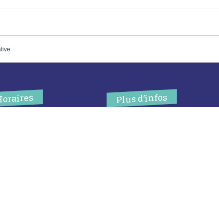
ative
Plus d’infos
Horaires
’accueil de la mairie est
Contact
uvert au public :
Les publications
undi (8h30-12h)
ardi (14h-17h30)
Espace Presse
ercredi (8h30-12h)
eudi (14h-17h30)
Réserver créneau
ur rendez-vous en dehors de
Broyage branche
es horaires :
cliquez ici
Espace élus