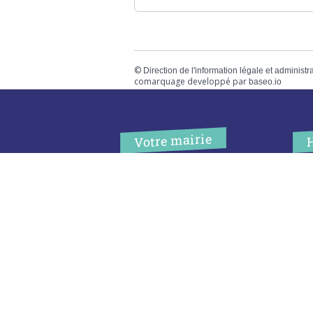
©
Direction de l'information légale et administr
comarquage developpé par
baseo.io
Votre mairie
Adresse
L
2 chemin de peyroutic
o
33550 – Le Tourne
L
M
Tel. :
05 56 67 02 61
M
Fax :
05 56 67 09 33
J
S
Contacter la mairie
c
Urgence