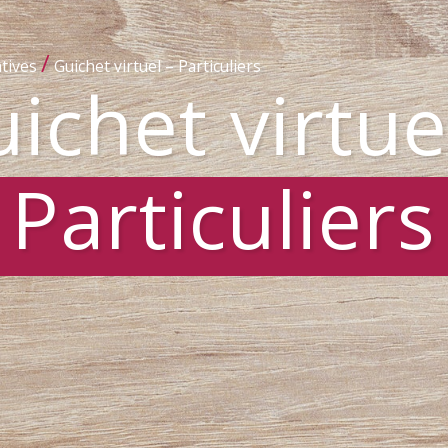
/
tives
Guichet virtuel – Particuliers
ichet virtue
Particuliers