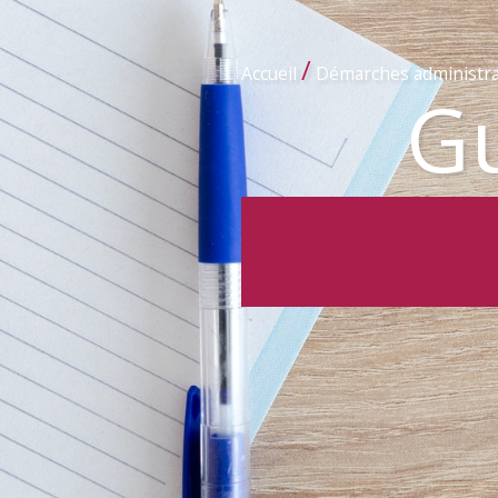
/
Accueil
Démarches administra
Gu