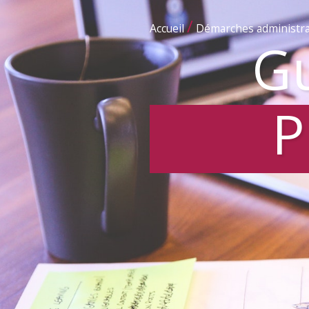
/
Accueil
Démarches administra
Gu
P