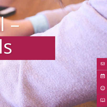
l –
ls