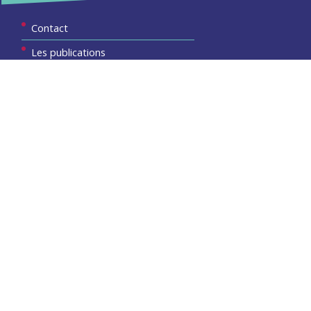
Contact
Les publications
Espace Presse
Réserver créneau Broyage branche
Espace élus