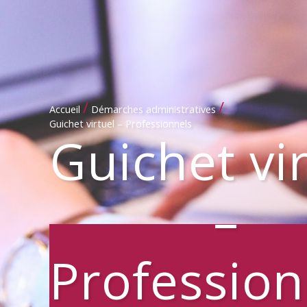
/
/
Accueil
Démarches administratives
Guichet virtuel – Professionnels
Guichet vi
–
Profession