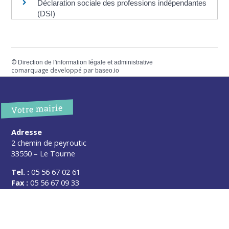
Déclaration sociale des professions indépendantes
(DSI)
©
Direction de l'information légale et administrative
comarquage developpé par
baseo.io
Votre mairie
Adresse
2 chemin de peyroutic
33550 – Le Tourne
Tel. :
05 56 67 02 61
Fax :
05 56 67 09 33
Contacter la mairie
Urgence