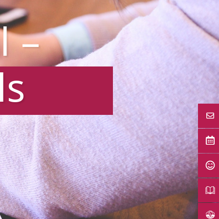
l –
ls