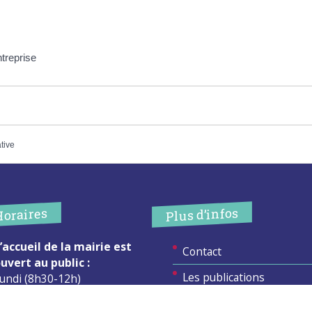
ntreprise
ative
Plus d’infos
Horaires
’accueil de la mairie est
Contact
uvert au public :
Les publications
undi (8h30-12h)
ardi (14h-17h30)
Espace Presse
ercredi (8h30-12h)