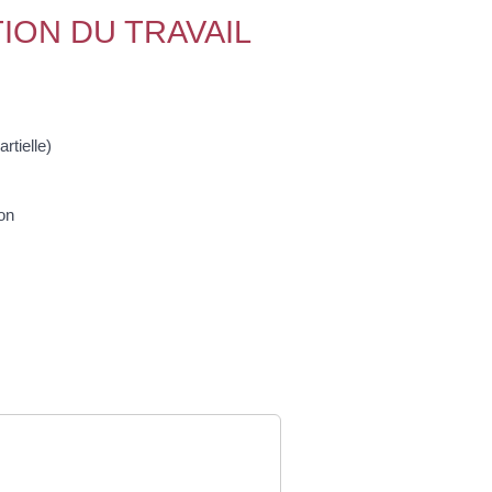
ION DU TRAVAIL
rtielle)
ion