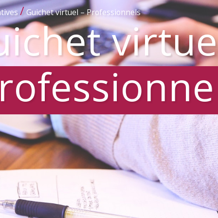
/
tives
Guichet virtuel – Professionnels
ichet virtue
rofessionne