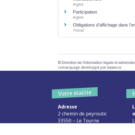
Argent
Participation
Argent
Obligations d'affichage dans l'e
Travail
©
Direction de l'information légale et administr
comarquage developpé par
baseo.io
Votre mairie
Adresse
L
2 chemin de peyroutic
o
33550 – Le Tourne
L
M
Tel. :
05 56 67 02 61
M