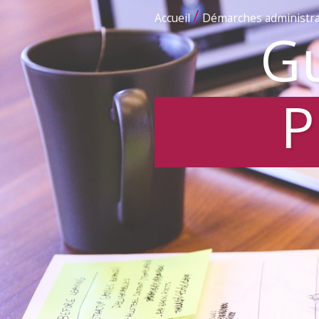
/
Accueil
Démarches administra
Gu
P