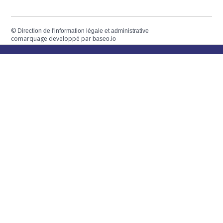
©
Direction de l'information légale et administrative
comarquage developpé par
baseo.io
Votre mairie
Adresse
2 chemin de peyroutic
33550 – Le Tourne
Tel. :
05 56 67 02 61
Fax :
05 56 67 09 33
Contacter la mairie
Urgence
Pour toute urgence, un élu à votre écoute au :
06 47 37 43 11