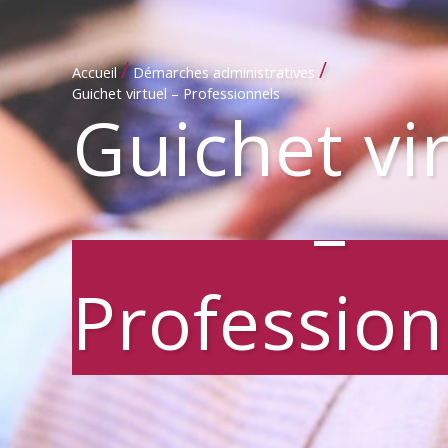
/
/
Accueil
Démarches administratives
Guichet virtuel – Professionnels
Guichet vi
–
Profession