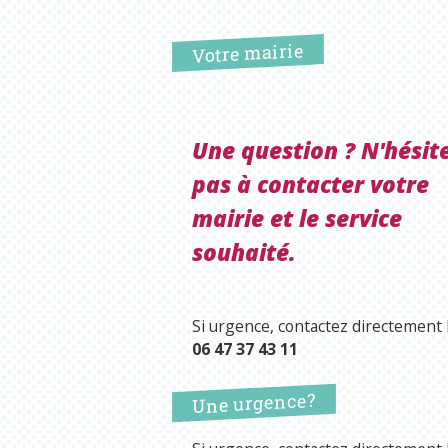
Votre mairie
Une question ? N'hésit
pas à contacter votre
mairie et le service
souhaité.
Si urgence, contactez directement l
06 47 37 43 11
Une urgence?