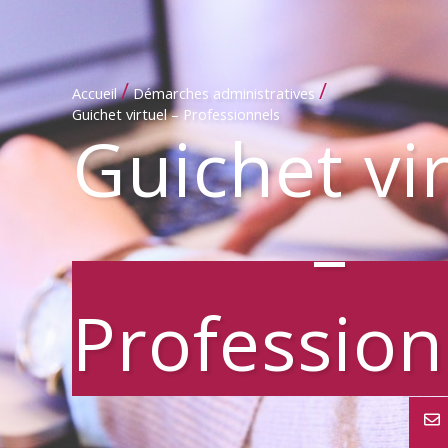
/
/
Accueil
Démarches administratives
Guichet virtuel – Professionnels
Guichet vi
–
Profession