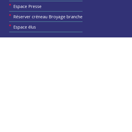
Espace Presse
Réserver créneau Broyage branche
Espace élus