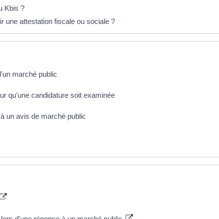
u Kbis ?
 une attestation fiscale ou sociale ?
d'un marché public
our qu'une candidature soit examinée
 à un avis de marché public
s lors d'une réponse à un marché public