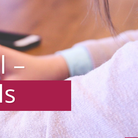
l –
ls