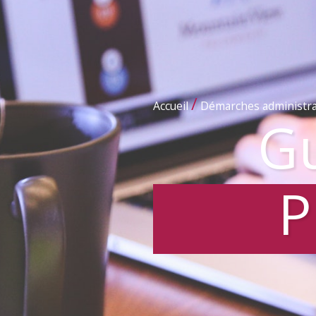
/
Accueil
Démarches administra
Gu
P