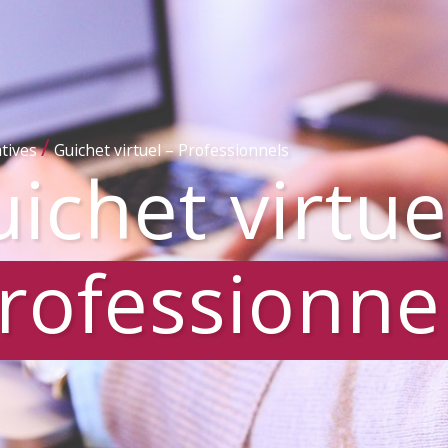
/
tives
Guichet virtuel – Professionnels
ichet virtue
rofessionne