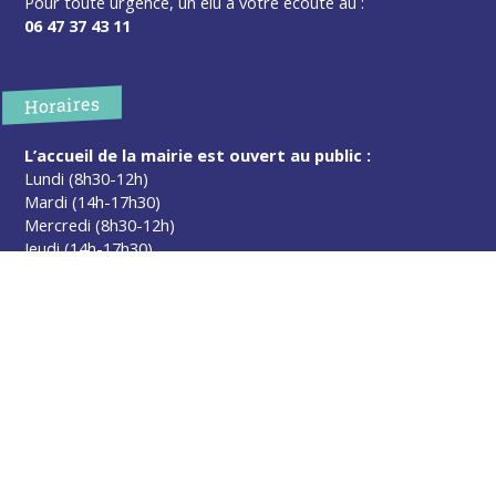
Pour toute urgence, un élu à votre écoute au :
06 47 37 43 11
Horaires
L’accueil de la mairie est ouvert au public :
Lundi (8h30-12h)
Mardi (14h-17h30)
Mercredi (8h30-12h)
Jeudi (14h-17h30)
Sur rendez-vous en dehors de ces horaires :
cliquez ici
Plus d’infos
Contact
Les publications
Espace Presse