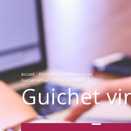
/
/
Accueil
Démarches administratives
Guichet virtuel – Professionnels
Guichet vi
–