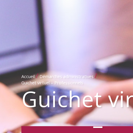
/
/
Accueil
Démarches administratives
Guichet virtuel – Professionnels
Guichet vi
–