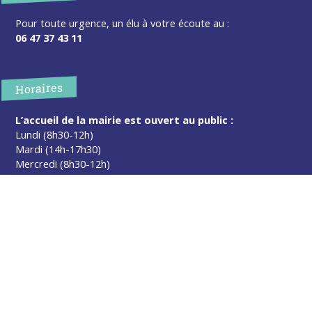
Pour toute urgence, un élu à votre écoute au :
06 47 37 43 11
Horaires
L’accueil de la mairie est ouvert au public :
Lundi (8h30-12h)
Mardi (14h-17h30)
Mercredi (8h30-12h)
Jeudi (14h-17h30)
Sur rendez-vous en dehors de ces horaires :
cliquez ici
Plus d’infos
Contact
Les publications