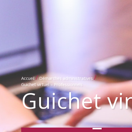
/
/
Accueil
Démarches administratives
Guichet virtuel – Professionnels
Guichet vi
–