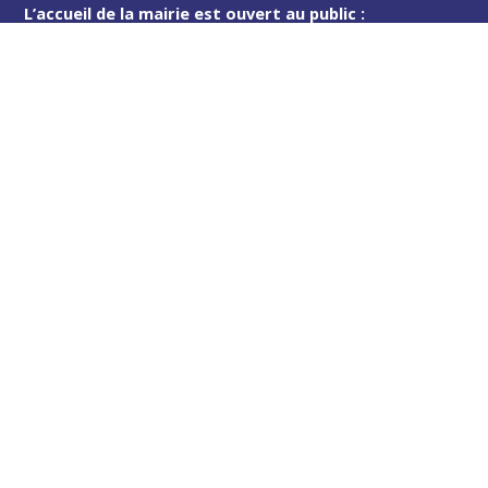
L’accueil de la mairie est ouvert au public :
Lundi (8h30-12h)
Mardi (14h-17h30)
Mercredi (8h30-12h)
Jeudi (14h-17h30)
Sur rendez-vous en dehors de ces horaires :
cliquez ici
Plus d’infos
Contact
Les publications
Espace Presse
Réserver créneau Broyage branche
Espace élus