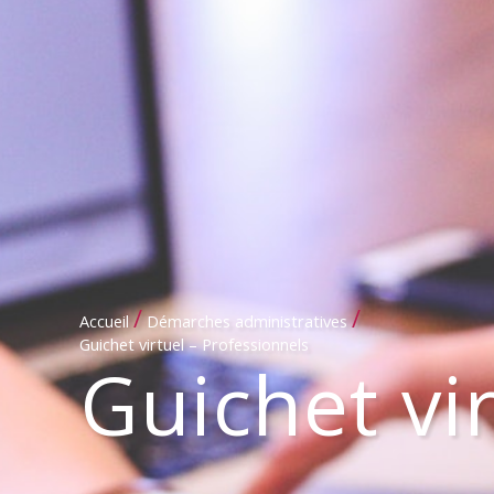
/
/
Accueil
Démarches administratives
Guichet virtuel – Professionnels
Guichet vi