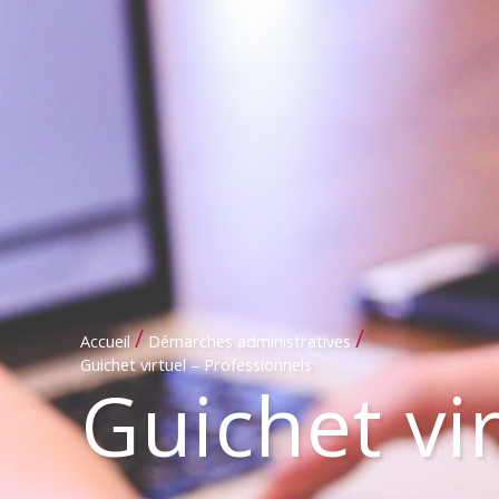
/
/
Accueil
Démarches administratives
Guichet virtuel – Professionnels
Guichet vi