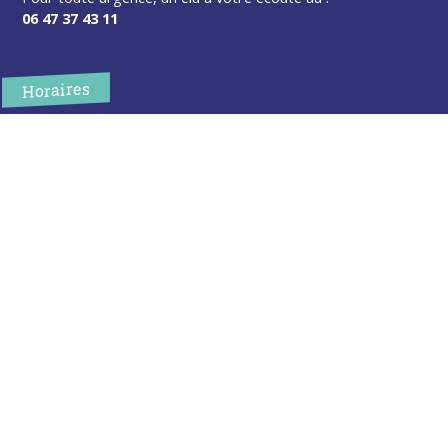
06 47 37 43 11
Horaires
L’accueil de la mairie est ouvert au public :
Lundi (8h30-12h)
Mardi (14h-17h30)
Mercredi (8h30-12h)
Jeudi (14h-17h30)
Sur rendez-vous en dehors de ces horaires :
cliquez ici
Plus d’infos
Contact
Les publications
Espace Presse