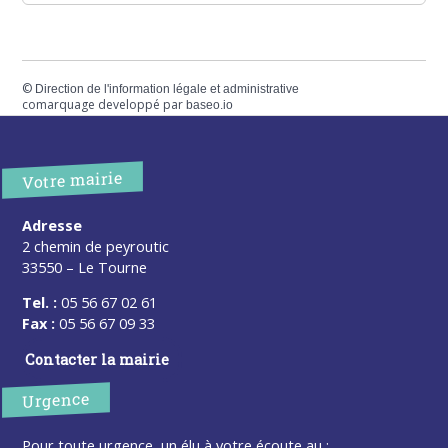
©
Direction de l'information légale et administrative
comarquage developpé par
baseo.io
Votre mairie
Adresse
2 chemin de peyroutic
33550 – Le Tourne
Tel. :
05 56 67 02 61
Fax :
05 56 67 09 33
Contacter la mairie
Urgence
Pour toute urgence, un élu à votre écoute au :