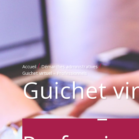
/
/
Accueil
Démarches administratives
Guichet virtuel – Professionnels
Guichet vi
–