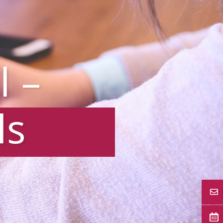
l –
ls