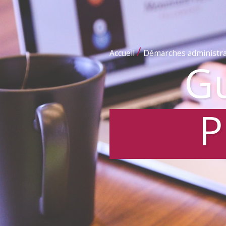
/
Accueil
Démarches administra
Gu
P