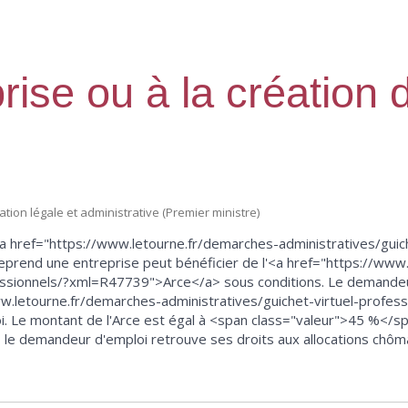
prise ou à la création 
mation légale et administrative (Premier ministre)
a href="https://www.letourne.fr/demarches-administratives/guich
rend une entreprise peut bénéficier de l'<a href="https://www
fessionnels/?xml=R47739">Arce</a> sous conditions. Le demandeu
.letourne.fr/demarches-administratives/guichet-virtuel-profes
i. Le montant de l'Arce est égal à <span class="valeur">45 %</sp
é, le demandeur d'emploi retrouve ses droits aux allocations chôma