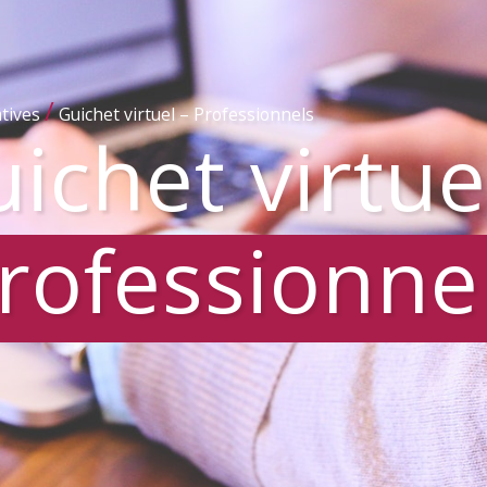
/
tives
Guichet virtuel – Professionnels
ichet virtue
rofessionne