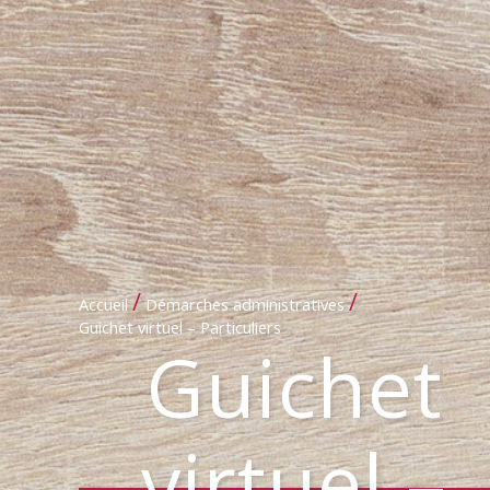
/
/
Accueil
Démarches administratives
Guichet virtuel – Particuliers
Guichet
virtuel –