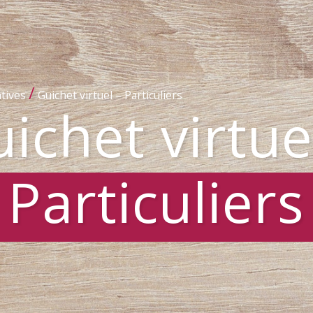
/
tives
Guichet virtuel – Particuliers
ichet virtue
Particuliers