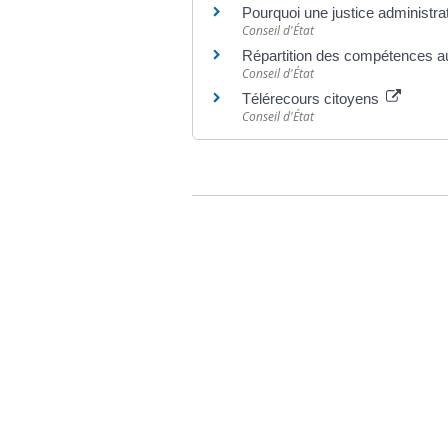
Pourquoi une justice administra
Conseil d'État
Répartition des compétences au 
Conseil d'État
Télérecours citoyens
Conseil d'État
©
Direction de l'information légale et administr
comarquage developpé par
baseo.io
Votre mairie
Adresse
L
2 chemin de peyroutic
o
33550 – Le Tourne
L
M