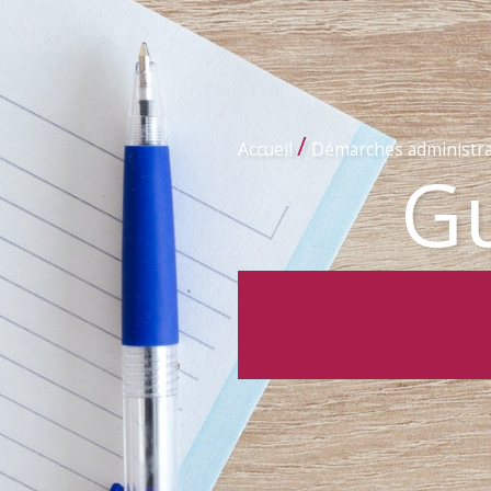
/
Accueil
Démarches administra
Gu