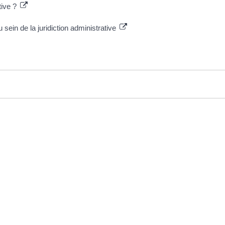
tive ?
sein de la juridiction administrative
ative
Plus d’infos
Horaires
’accueil de la mairie est
Contact
uvert au public :
Les publications
undi (8h30-12h)
ardi (14h-17h30)