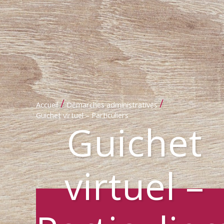
/
/
Accueil
Démarches administratives
Guichet virtuel – Particuliers
Guichet
virtuel –