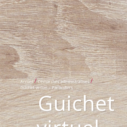
/
/
Accueil
Démarches administratives
Guichet virtuel – Particuliers
Guichet