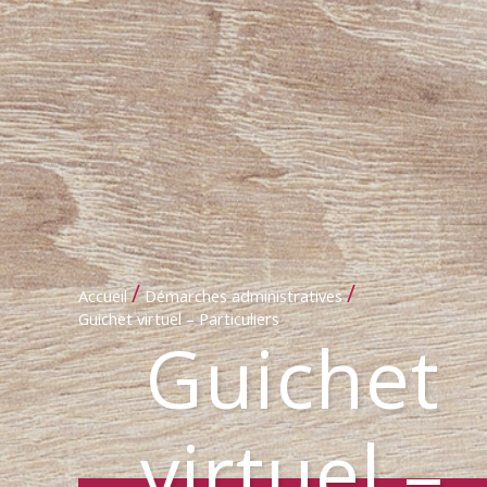
/
/
Accueil
Démarches administratives
Guichet virtuel – Particuliers
Guichet
virtuel –