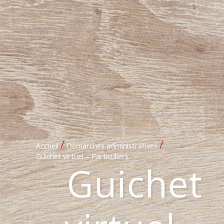
/
/
Accueil
Démarches administratives
Guichet virtuel – Particuliers
Guichet