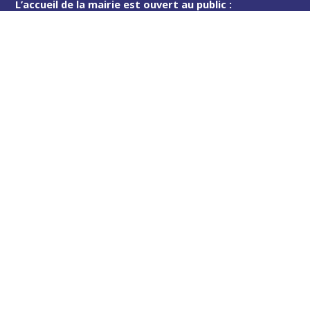
L’accueil de la mairie est ouvert au public :
Lundi (8h30-12h)
Mardi (14h-17h30)
Mercredi (8h30-12h)
Jeudi (14h-17h30)
Sur rendez-vous en dehors de ces horaires :
cliquez ici
Plus d’infos
Contact
Les publications
Espace Presse
Réserver créneau Broyage branche
Espace élus