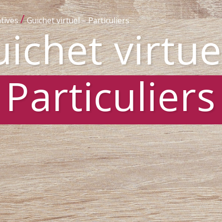
/
tives
Guichet virtuel – Particuliers
ichet virtue
Particuliers