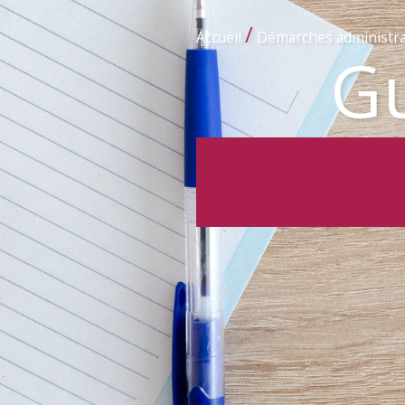
/
Accueil
Démarches administra
Gu