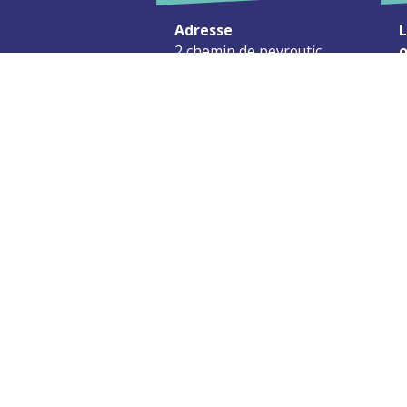
Adresse
L
2 chemin de peyroutic
o
33550 – Le Tourne
L
M
Tel. :
05 56 67 02 61
M
Fax :
05 56 67 09 33
J
S
Contacter la mairie
c
Urgence
Pour toute urgence, un élu à
votre écoute au :
06 47 37 43 11
Mentions Légales
Plan du site
RGPD
Site développé avec <3 par Roxane Samloorie