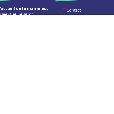
’accueil de la mairie est
Contact
uvert au public :
Les publications
undi (8h30-12h)
ardi (14h-17h30)
Espace Presse
ercredi (8h30-12h)
eudi (14h-17h30)
Réserver créneau
ur rendez-vous en dehors de
Broyage branche
es horaires :
cliquez ici
Espace élus
Permanences en Mairie